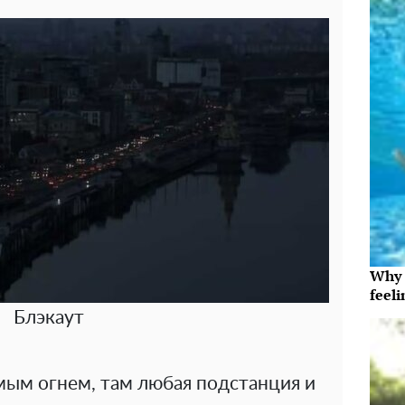
Why t
feeli
Блэкаут
мым огнем, там любая подстанция и