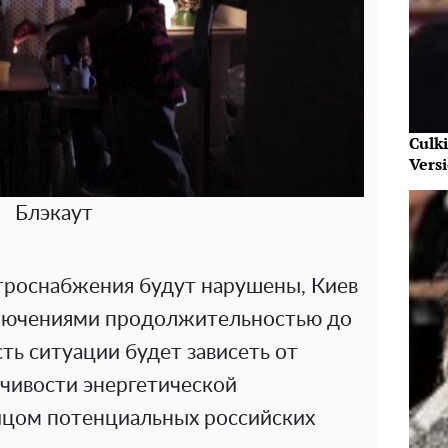
Culk
Vers
Блэкаут
троснабжения будут нарушены, Киев
ключениями продолжительностью до
сть ситуации будет зависеть от
йчивости энергетической
ицом потенциальных российских