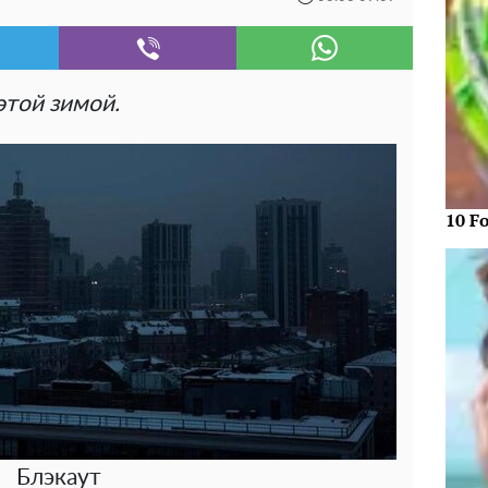
этой зимой.
10 F
Блэкаут