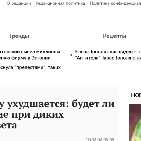
О редакции
Редакционная политика
Политика конфиденциал
Тренды
Рецепты
нотопский вывел миллионы
Елена Тополя слив видео – э
вную фирму в Эстонии
"Антитела" Тарас Тополя ст
снула "прелестями": таких
НО
у ухудшается: будет ли
ие при диких
вета
06:06 09.09