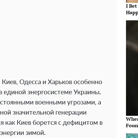
I Bet
Happ
 Киев, Одесса и Харьков особенно
 в единой энергосистеме Украины.
остоянными военными угрозами, а
нной значительной генерации
Wher
мя как Киев борется с дефицитом в
Foun
энергии зимой.