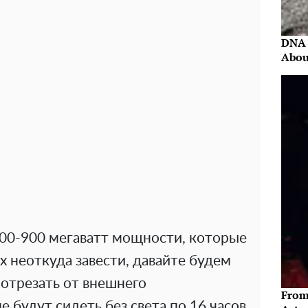
DNA 
Abou
700-900 мегаватт мощности, которые
их неоткуда завести, давайте будем
отрезать от внешнего
From
 будут сидеть без света по 16 часов