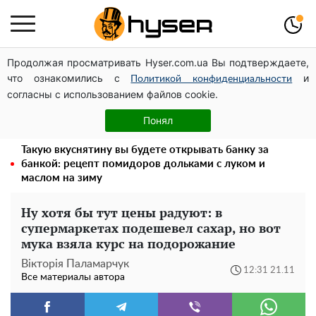
Продолжая просматривать Hyser.com.ua Вы подтверждаете,
Дроны с наценкой: Александр Конотопский вывел
что ознакомились с
и
миллионы оборонного бюджета через фиктивную
Политикой конфиденциальности
согласны с использованием файлов cookie.
фирму в Эстонии
Елена Тополя слив видео – это далеко не все:
Понял
фронтмен "Антитела" Тарас Тополя стал следующим
Такую вкуснятину вы будете открывать банку за
банкой: рецепт помидоров дольками с луком и
маслом на зиму
Ну хотя бы тут цены радуют: в
супермаркетах подешевел сахар, но вот
мука взяла курс на подорожание
Вікторія Паламарчук
12:31 21.11
Все материалы автора