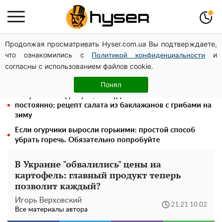
Продолжая просматривать Hyser.com.ua Вы подтверждаете,
Голая Елена Тополя в интересных позах заставила
что ознакомились с
и
отвисать челюсти: слив видео – было только началом
Политикой конфиденциальности
согласны с использованием файлов cookie.
Его придется просто вылить: сколько можно хранить
бензин в пластиковой канистре
Понял
Попробовав один раз, вы будете готовить это
постоянно: рецепт салата из баклажанов с грибами на
зиму
Если огурчики выросли горькими: простой способ
убрать горечь. Обязательно попробуйте
В Украине "обвалились" цены на
картофель: главный продукт теперь
позволит каждый?
Игорь Верховский
21:21 10.02
Все материалы автора