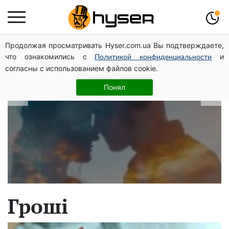
Продолжая просматривать Hyser.com.ua Вы подтверждаете,
В які дати народжуються найвірніші
что ознакомились с
и
Политикой конфиденциальности
чоловіки: краще одразу перевірити,
согласны с использованием файлов cookie.
щоб потім не страждати
Понял
Гроші