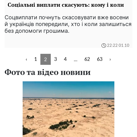
Соціальні виплати скасують: кому і коли
Соцвиплати почнуть скасовувати вже восени
й українців попередили, хто і коли залишиться
без допомоги грошима.
22:22 01.10
2
...
‹
1
3
4
62
63
›
Фото та відео новини