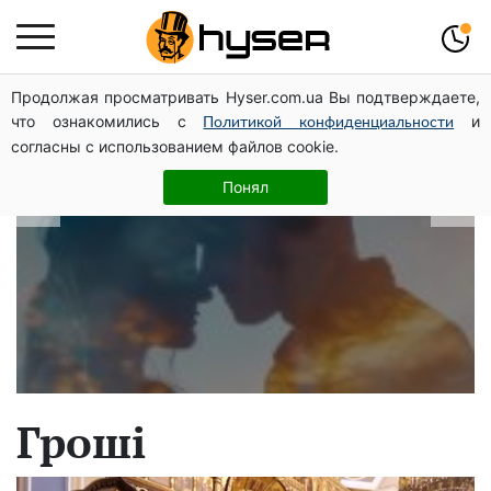
Продолжая просматривать Hyser.com.ua Вы подтверждаете,
В які дати народжуються найвірніші
что ознакомились с
и
Политикой конфиденциальности
чоловіки: краще одразу перевірити,
согласны с использованием файлов cookie.
щоб потім не страждати
Понял
Гроші