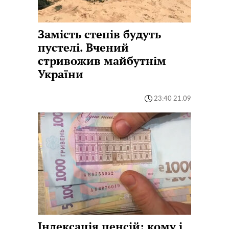
Замість степів будуть
пустелі. Вчений
стривожив майбутнім
України
23:40 21.09
Індексація пенсій: кому і