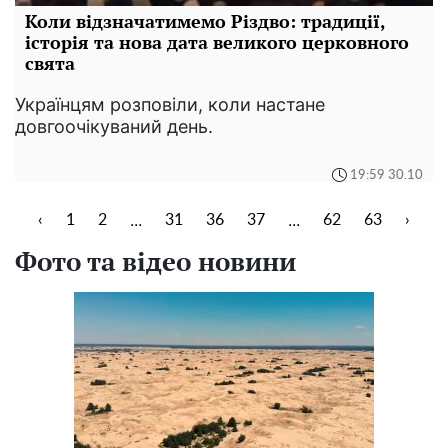
Коли відзначатимемо Різдво: традиції,
історія та нова дата великого церковного
свята
Українцям розповіли, коли настане
довгоочікуваний день.
19:59 30.10
...
...
‹
1
2
31
36
37
62
63
›
Фото та відео новини