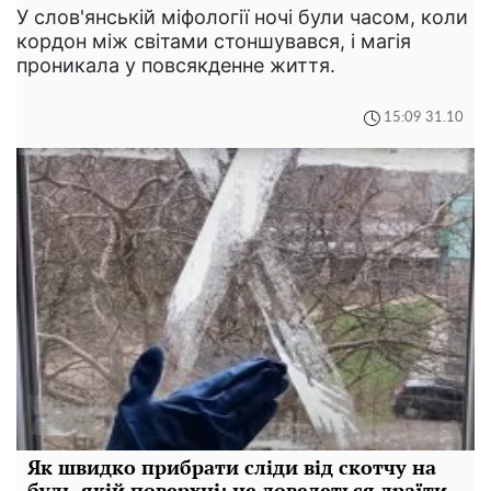
У слов'янській міфології ночі були часом, коли
кордон між світами стоншувався, і магія
проникала у повсякденне життя.
15:09 31.10
Як швидко прибрати сліди від скотчу на
будь-якій поверхні: не доведеться драїти,