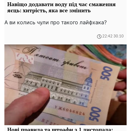
Навіщо додавати воду під час смаження
яєць: хитрість, яка все змінить
А ви колись чули про такого лайфхака?
22:42 30.10
Нові правила та штрафи з 1 листопада: