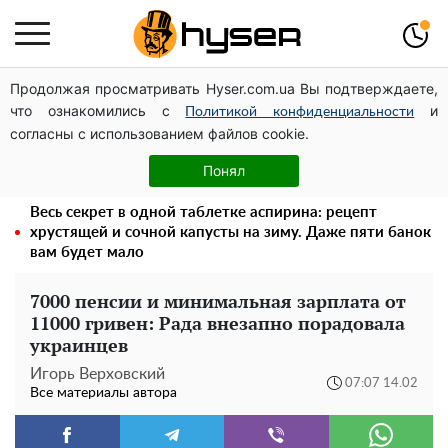
Продолжая просматривать Hyser.com.ua Вы подтверждаете,
Дроны с наценкой: Александр Конотопский вывел
что ознакомились с
и
миллионы оборонного бюджета через фиктивную
Политикой конфиденциальности
согласны с использованием файлов cookie.
фирму в Эстонии
Голая Елена Тополя в интересных позах заставила
Понял
отвисать челюсти: слив видео – было только началом
Весь секрет в одной таблетке аспирина: рецепт
хрустящей и сочной капусты на зиму. Даже пяти банок
вам будет мало
7000 пенсии и минимальная зарплата от
11000 гривен: Рада внезапно порадовала
украинцев
Игорь Верховский
07:07 14.02
Все материалы автора