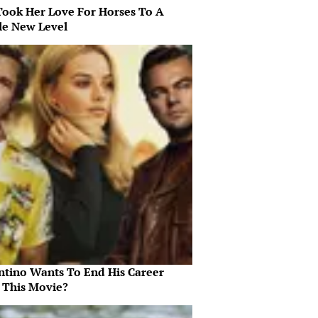
Took Her Love For Horses To A
e New Level
ntino Wants To End His Career
 This Movie?