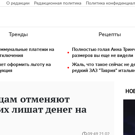
О редакции
Редакционная политика
Политика конфиденциал
Тренды
Рецепты
коммунальные платежи на
Полностью голая Анна Тринч
отключения
размеров вы еще не видели
жет оформить льготу на
Жаль, что такое сейчас не д
рукция
редкий ЗАЗ "Таврия" италья
НО
нцам отменяют
х лишат денег на
09:49 21.02