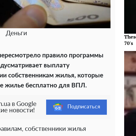
Деньги
Thes
70's
пересмотрело правило программы
едусматривает выплату
ии собственникам жилья, которые
е жилье бесплатно для ВПЛ.
.ua в Google
Подписаться
ие новости!
авилам, собственники жилья