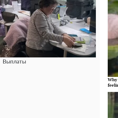
Выплаты
Why t
feeli