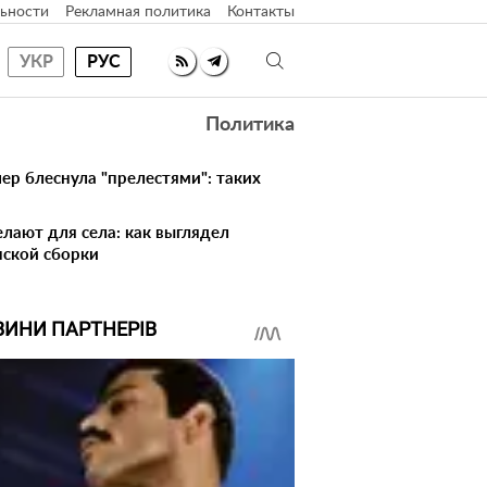
ьности
Рекламная политика
Контакты
УКР
РУС
Политика
ер блеснула "прелестями": таких
елают для села: как выглядел
нской сборки
ВИНИ ПАРТНЕРІВ