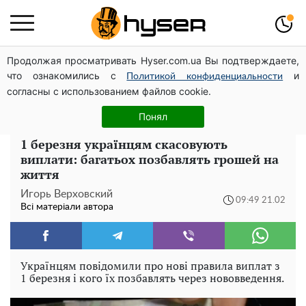
Продолжая просматривать Hyser.com.ua Вы подтверждаете,
Гола Олена Тополя у цікавих позах змусила відвисати
что ознакомились с
и
щелепи: злив відео – було лише початком
Политикой конфиденциальности
согласны с использованием файлов cookie.
Повністю гола Анна Трінчер блиснула "принадами":
таких розмірів ви ще не бачили
Понял
1 березня українцям скасовують
виплати: багатьох позбавлять грошей на
життя
Игорь Верховский
09:49 21.02
Всі матеріали автора
Українцям повідомили про нові правила виплат з
1 березня і кого їх позбавлять через нововведення.