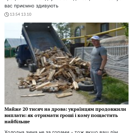
вас приємно здивують
13:54 13.10
Майже 20 тисяч на дрова: українцям продовжили
виплати: як отримати гроші і кому пощастить
найбільше
Холодна зима не за горами - тож якщо ваш дім