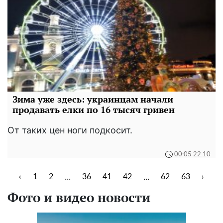
Зима уже здесь: украинцам начали
продавать елки по 16 тысяч гривен
От таких цен ноги подкосит.
00:05 22.10
...
...
‹
1
2
36
41
42
62
63
›
Фото и видео новости