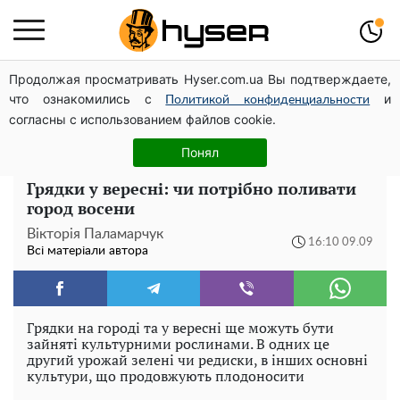
Продолжая просматривать Hyser.com.ua Вы подтверждаете,
Посол ОБСЄ вдруге відвідав місце російського удару
что ознакомились с
и
по житловому будинку на Подолі
Политикой конфиденциальности
согласны с использованием файлов cookie.
Гола Олена Тополя у цікавих позах змусила відвисати
щелепи: злив відео – було лише початком
Понял
Грядки у вересні: чи потрібно поливати
город восени
Вікторія Паламарчук
16:10 09.09
Всі матеріали автора
Грядки на городі та у вересні ще можуть бути
зайняті культурними рослинами. В одних це
другий урожай зелені чи редиски, в інших основні
культури, що продовжують плодоносити