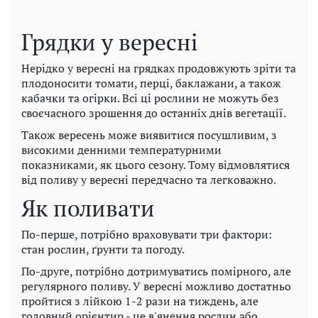
Грядки у вересні
Нерідко у вересні на грядках продовжують зріти та
плодоносити томати, перці, баклажани, а також
кабачки та огірки. Всі ці рослини не можуть без
своєчасного зрошення до останніх днів вегетації.
Також вересень може виявитися посушливим, з
високими денними температурними
показниками, як цього сезону. Тому відмовлятися
від поливу у вересні передчасно та легковажно.
Як поливати
По-перше, потрібно враховувати три фактори:
стан рослин, ґрунти та погоду.
По-друге, потрібно дотримуватись помірного, але
регулярного поливу. У вересні можливо достатньо
пройтися з лійкою 1-2 рази на тиждень, але
головний орієнтир - це в'янення рослин або