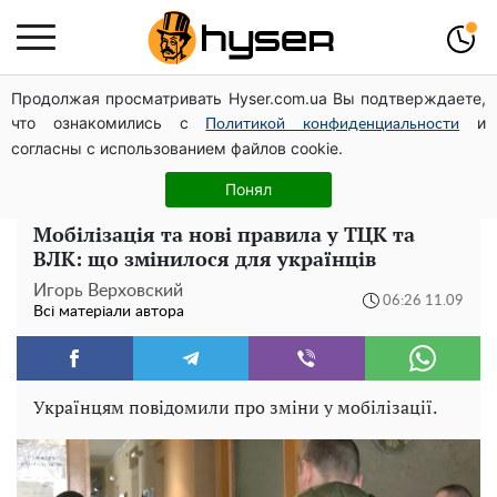
Продолжая просматривать Hyser.com.ua Вы подтверждаете,
Олена Тополя злив відео – це далеко не все: фронтмен
что ознакомились с
и
"Антитіла" Тарас Тополя став наступним
Политикой конфиденциальности
согласны с использованием файлов cookie.
Повністю гола Анна Трінчер блиснула "принадами":
таких розмірів ви ще не бачили
Понял
Мобілізація та нові правила у ТЦК та
ВЛК: що змінилося для українців
Игорь Верховский
06:26 11.09
Всі матеріали автора
Українцям повідомили про зміни у мобілізації.