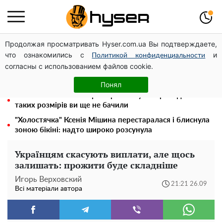
Продолжая просматривать Hyser.com.ua Вы подтверждаете,
Гола Олена Тополя у цікавих позах змусила відвисати
что ознакомились с
и
щелепи: злив відео – було лише початком
Политикой конфиденциальности
согласны с использованием файлов cookie.
Олена Тополя злив відео – це далеко не все: фронтмен
"Антитіла" Тарас Тополя став наступним
Понял
Повністю гола Анна Трінчер блиснула "принадами":
таких розмірів ви ще не бачили
"Холостячка" Ксенія Мішина перестаралася і блиснула
зоною бікіні: надто широко розсунула
Українцям скасують виплати, але щось
залишать: прожити буде складніше
Игорь Верховский
21:21 26.09
Всі матеріали автора