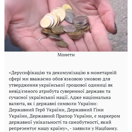
Монети
«Дерусифікацію та декомунізацію в монетарній
сфері ми вважаємо обов'язковою умовою для
утвердження української грошової одиниці як
невід'ємного атрибута суверенної держави та
сучасної української нації. Адже національна
валюта, як і державні символи України:
Державний Герб України, Державний Гімн
України, Державний Прапор України, є маркером
державної унікальності та самобутності, який
репрезентує нашу країну», - заявили у Нацбанку.