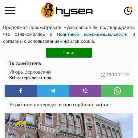
Продолжая просматривать Hyser.com.ua Вы подтверждаете,
Олена Тополя злив відео – це далеко не все: фронтмен
что ознакомились с
и
"Антитіла" Тарас Тополя став наступним
Политикой конфиденциальности
согласны с использованием файлов cookie.
НБУ виводить з обігу популярні гроші:
Понял
які гривні втрачають актуальність і чим
їх замінять
Игорь Верховский
13:13 14.10
Всі матеріали автора
Українців попередили про серйозні зміни.