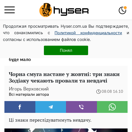
Продолжая просматривать Hyser.com.ua Вы подтверждаете,
Дрони із націнкою: Олександр Конотопський вивів
что ознакомились с
и
мільйони оборонного бюджету через фіктивну фірму в
Политикой конфиденциальности
согласны с использованием файлов cookie.
Естонії
Весь секрет в одній таблетці аспірину: рецепт хрумкої
Понял
та соковитої капусти на зиму. Навіть п'яти банок вам
буде мало
Чорна смуга настане у жовтні: три знаки
Зодіаку чекають провали та невдачі
Игорь Верховский
08:08 16.10
Всі матеріали автора
Ці знаки переслідуватимуть невдачу.