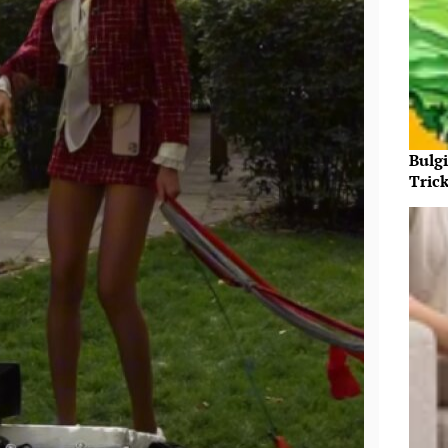
Bulg
Tric