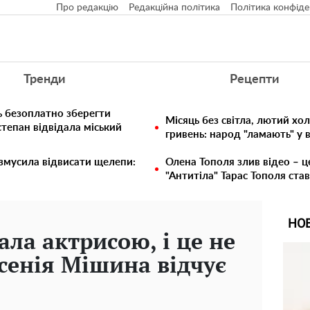
Про редакцію
Редакційна політика
Політика конфіде
Тренди
Рецепти
ь безоплатно зберегти
Місяць без світла, лютий хо
тепан відвідала міський
гривень: народ "ламають" у
 змусила відвисати щелепи:
Олена Тополя злив відео – ц
"Антитіла" Тарас Тополя ста
НО
ала актрисою, і це не
Ксенія Мішина відчує