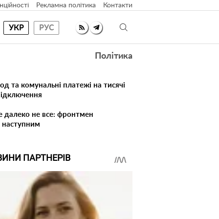
нційності
Рекламна політика
Контакти
УКР
РУС
Політика
лод та комунальні платежі на тисячі
 відключення
е далеко не все: фронтмен
в наступним
ВИНИ ПАРТНЕРІВ