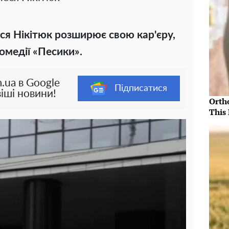
ся Нікітюк розширює свою кар'єру,
омедії «Песики».
.ua в Google
Підписатися
іші новини!
Orth
This 