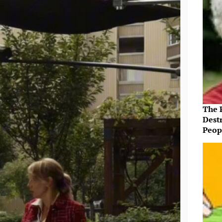
The P
Destr
Peopl