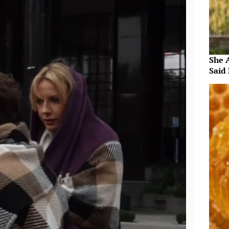
She 
Said 