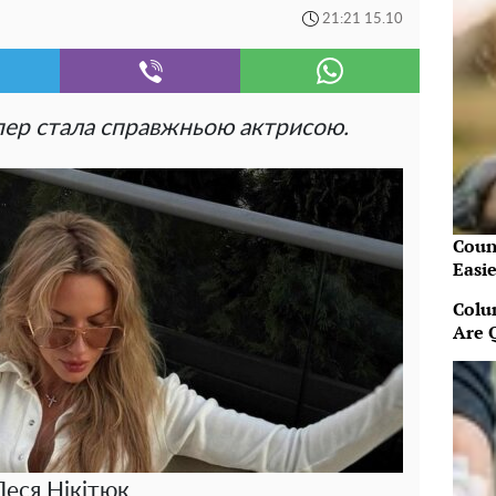
21:21 15.10
пер стала справжньою актрисою.
Coun
Easi
Colu
Are Q
Леся Нікітюк