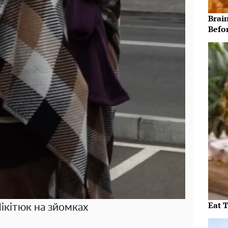
Brain
Befo
Eat 
ікітюк на зйомках