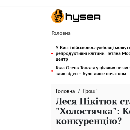
Головна
У Києві військовослужбовці можут
репродуктивні клітини: Тетяна Мос
центр
Гола Олена Тополя у цікавих позах
злив відео – було лише початком
Головна
Гроші
Леся Нікітюк ст
"Холостячка": 
конкуренцію?