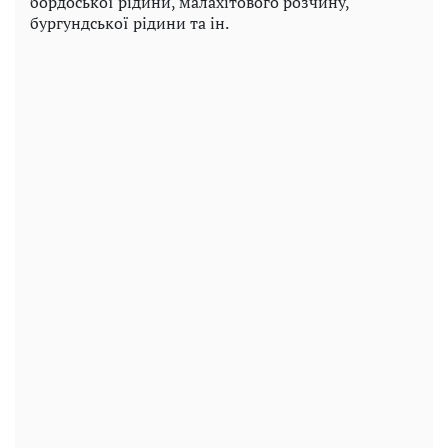
бордоської рідини, малахітового розчину,
бургундської рідини та ін.