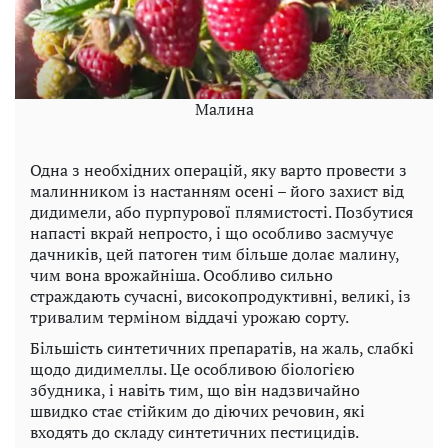
Малина
Одна з необхідних операцій, яку варто провести з
малинником із настанням осені – його захист від
дидимели, або пурпурової плямистості. Позбутися
напасті вкрай непросто, і що особливо засмучує
дачників, цей патоген тим більше долає малину,
чим вона врожайніша. Особливо сильно
страждають сучасні, високопродуктивні, великі, із
тривалим терміном віддачі урожаю сорту.
Більшість синтетичних препаратів, на жаль, слабкі
щодо дидимеллы. Це особливою біологією
збудника, і навіть тим, що він надзвичайно
швидко стає стійким до діючих речовин, які
входять до складу синтетичних пестицидів.