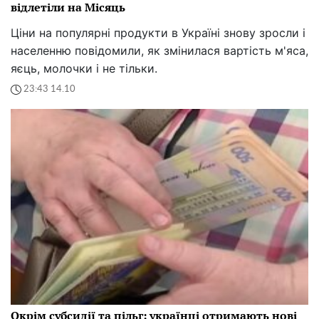
відлетіли на Місяць
Ціни на популярні продукти в Україні знову зросли і
населенню повідомили, як змінилася вартість м'яса,
яєць, молочки і не тільки.
23:43 14.10
Окрім субсидії та пільг: українці отримають нові