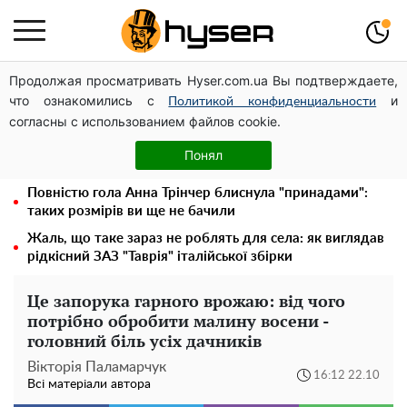
Продолжая просматривать Hyser.com.ua Вы подтверждаете,
Дрони із націнкою: Олександр Конотопський вивів
что ознакомились с
и
мільйони оборонного бюджету через фіктивну фірму в
Политикой конфиденциальности
согласны с использованием файлов cookie.
Естонії
Олена Тополя злив відео – це далеко не все: фронтмен
Понял
"Антитіла" Тарас Тополя став наступним
Повністю гола Анна Трінчер блиснула "принадами":
таких розмірів ви ще не бачили
Жаль, що таке зараз не роблять для села: як виглядав
рідкісний ЗАЗ "Таврія" італійської збірки
Це запорука гарного врожаю: від чого
потрібно обробити малину восени -
головний біль усіх дачників
Вікторія Паламарчук
16:12 22.10
Всі матеріали автора