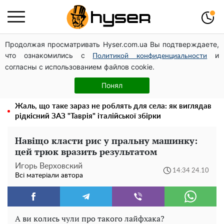
Продолжая просматривать Hyser.com.ua Вы подтверждаете,
Українська авіатранспортна асоціація звернулася до
что ознакомились с
и
Мінфіну із закликом уніфікувати оподаткування
Политикой конфиденциальности
согласны с использованием файлов cookie.
авіалізингу
Повністю гола Анна Трінчер блиснула "принадами":
Понял
таких розмірів ви ще не бачили
Жаль, що таке зараз не роблять для села: як виглядав
рідкісний ЗАЗ "Таврія" італійської збірки
Навіщо класти рис у пральну машинку:
цей трюк вразить результатом
Игорь Верховский
14:34 24.10
Всі матеріали автора
А ви колись чули про такого лайфхака?