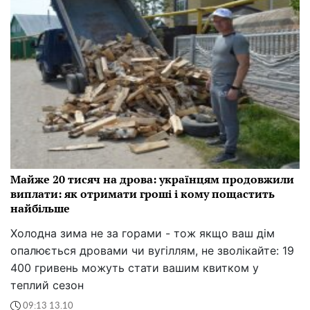
Майже 20 тисяч на дрова: українцям продовжили
виплати: як отримати гроші і кому пощастить
найбільше
Холодна зима не за горами - тож якщо ваш дім
опалюється дровами чи вугіллям, не зволікайте: 19
400 гривень можуть стати вашим квитком у
теплий сезон
09:13 13.10