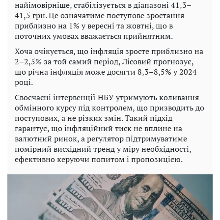
найімовірніше, стабілізується в діапазоні 41,3–
41,5 грн. Це означатиме поступове зростання
приблизно на 1% у вересні та жовтні, що в
поточних умовах вважається прийнятним.
Хоча очікується, що інфляція зросте приблизно на
2–2,5% за той самий період, Лісовий прогнозує,
що річна інфляція може досягти 8,3–8,5% у 2024
році.
Своєчасні інтервенції НБУ утримують коливання
обмінного курсу під контролем, що призводить до
поступових, а не різких змін. Такий підхід
гарантує, що інфляційний тиск не вплине на
валютний ринок, а регулятор підтримуватиме
помірний висхідний тренд у міру необхідності,
ефективно керуючи попитом і пропозицією.