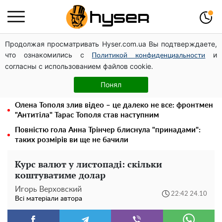
Продолжая просматривать Hyser.com.ua Вы подтверждаете,
Чи може Поштова площа стати головною точкою
что ознакомились с
и
входу до історичного Києва
Политикой конфиденциальности
согласны с использованием файлов cookie.
Дрони із націнкою: Олександр Конотопський вивів
мільйони оборонного бюджету через фіктивну фірму в
Понял
Естонії
Олена Тополя злив відео – це далеко не все: фронтмен
"Антитіла" Тарас Тополя став наступним
Повністю гола Анна Трінчер блиснула "принадами":
таких розмірів ви ще не бачили
Курс валют у листопаді: скільки
коштуватиме долар
Игорь Верховский
22:42 24.10
Всі матеріали автора