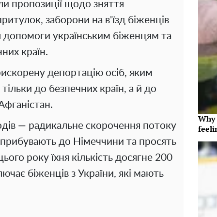
и пропозиції щодо зняття
притулок, заборони на в'їзд біженців
я допомоги українським біженцям та
них країн.
искорену депортацію осіб, яким
тільки до безпечних країн, а й до
 Афганістан.
Why t
одів — радикальне скорочення потоку
feeli
і прибувають до Німеччини та просять
цього року їхня кількість досягне 200
лючає біженців з України, які мають