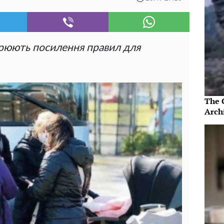
орюють посилення правил для
The 
Arch