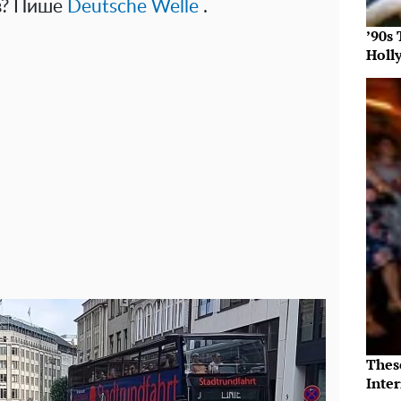
ів? Пише
Deutsche Welle
.
’90s
Holl
Thes
Inte