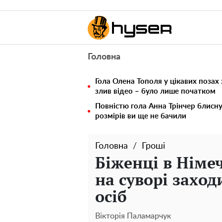
Головна
Гола Олена Тополя у цікавих позах
злив відео – було лише початком
Повністю гола Анна Трінчер блисн
розмірів ви ще не бачили
Головна
Гроші
Біженці в Німе
на суворі заход
осіб
Вікторія Паламарчук