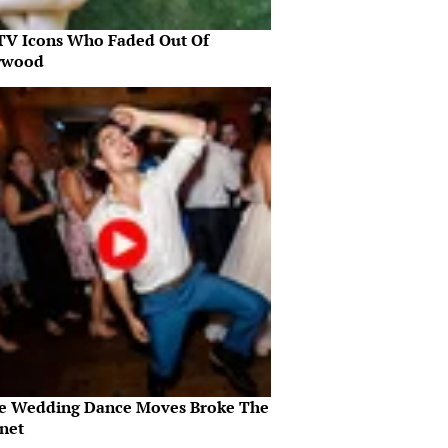
 TV Icons Who Faded Out Of
ywood
e Wedding Dance Moves Broke The
rnet