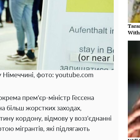
Tara
With
у Німеччині, фото: youtube.com
окрема прем'єр-міністр Гессена
на більш жорстких заходах,
ину кордону, відмову у возз'єднанні
ртою мігрантів, які підлягають