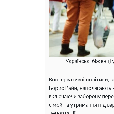
Українські біженці 
Консервативні політики, з
Борис Райн, наполягають 
включаючи заборону перет
сімей та утримання під ва
депортації.