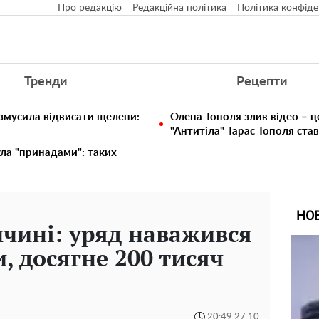
Про редакцію
Редакційна політика
Політика конфіде
Тренди
Рецепти
 змусила відвисати щелепи:
Олена Тополя злив відео – ц
"Антитіла" Тарас Тополя ста
ула "принадами": таких
НО
ччині: уряд наважився
и, досягне 200 тисяч
20:49 27.10