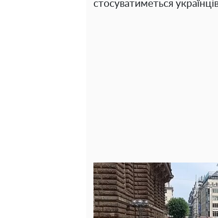
стосуватиметься українц