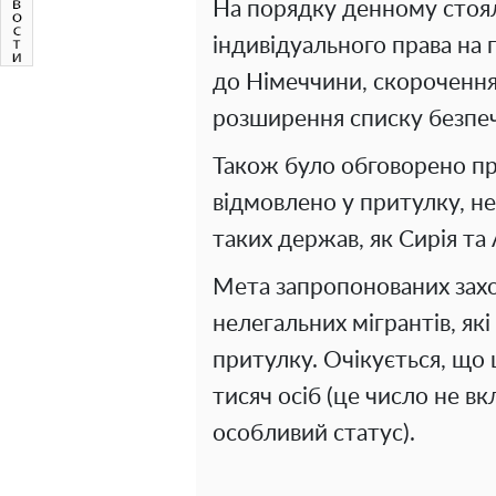
На порядку денному стоял
індивідуального права на 
до Німеччини, скороченн
розширення списку безпеч
Також було обговорено пр
відмовлено у притулку, не 
таких держав, як Сирія та
Мета запропонованих зах
нелегальних мігрантів, як
притулку. Очікується, що 
тисяч осіб (це число не вк
особливий статус).