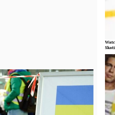
Watc
Skat