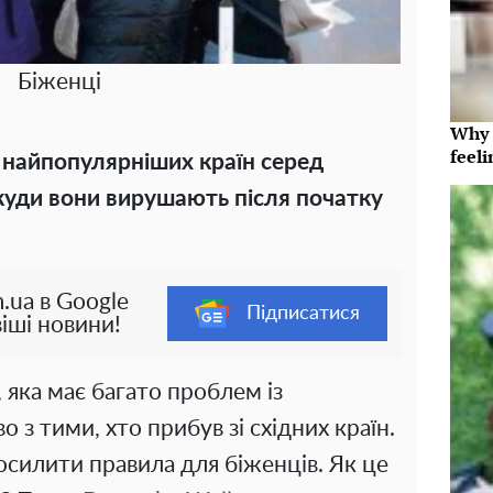
Біженці
Why t
feeli
 найпопулярніших країн серед
 куди вони вирушають після початку
.ua в Google
Підписатися
іші новини!
, яка має багато проблем із
 з тими, хто прибув зі східних країн.
посилити правила для біженців. Як це