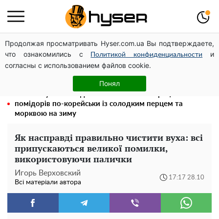
Продолжая просматривать Hyser.com.ua Вы подтверждаете,
Гола Олена Тополя у цікавих позах змусила відвисати
что ознакомились с
и
щелепи: злив відео – було лише початком
Политикой конфиденциальности
согласны с использованием файлов cookie.
Олена Тополя злив відео – це далеко не все: фронтмен
"Антитіла" Тарас Тополя став наступним
Понял
Такої закуски завжди виявляється мало: рецепт
помідорів по-корейськи із солодким перцем та
морквою на зиму
Як насправді правильно чистити вуха: всі
припускаються великої помилки,
використовуючи палички
Игорь Верховский
17:17 28.10
Всі матеріали автора