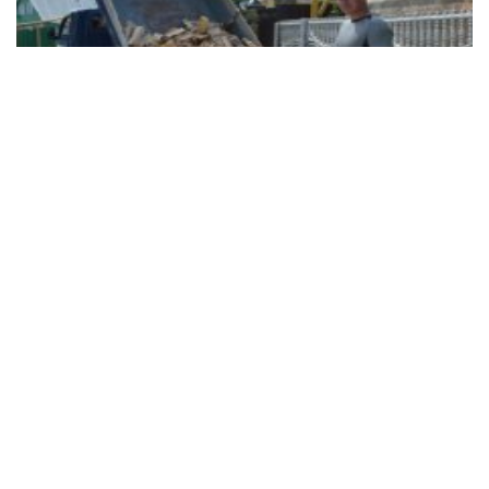
Майже 20 тисяч на дрова: українцям продовжили
виплати: як отримати гроші і кому пощастить
найбільше
Холодна зима не за горами - тож якщо ваш дім
опалюється дровами чи вугіллям, не зволікайте: 19
400 гривень можуть стати вашим квитком у
теплий сезон
09:13 13.10