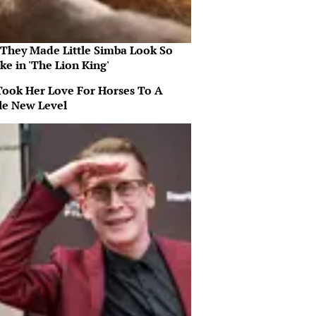
They Made Little Simba Look So
ike in 'The Lion King'
Took Her Love For Horses To A
e New Level