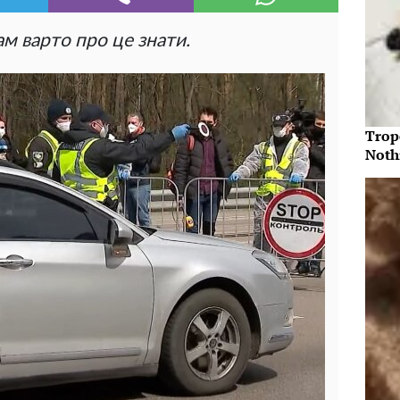
м варто про це знати.
Trop
Noth