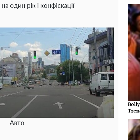
на один рік і конфіскації
Bolly
Tren
Авто