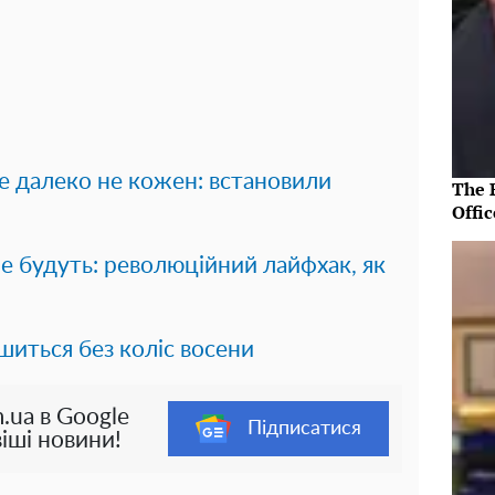
е далеко не кожен: встановили
The R
Offic
не будуть: революційний лайфхак, як
ишиться без коліс восени
.ua в Google
Підписатися
іші новини!