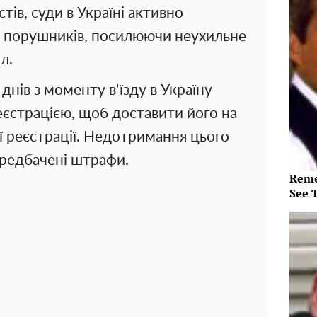
тів, суди в Україні активно
до порушників, посилюючи неухильне
л.
днів з моменту в'їзду в Україну
еєстрацією, щоб доставити його на
 реєстрації. Недотримання цього
ередбачені штрафи.
Reme
See 