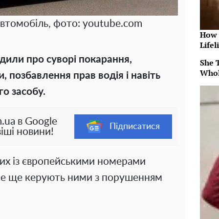
автомобіль, фото: youtube.com
How 
Lifel
едили про суворі покарання,
She 
Whol
 позбавлення прав водія і навіть
о засобу.
.ua в Google
Підписатися
іші новини!
них із європейськими номерами
 все ще керують ними з порушенням