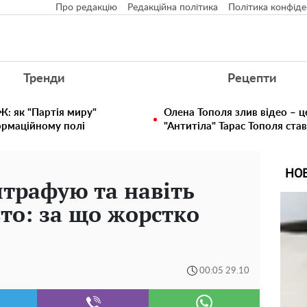
Про редакцію
Редакційна політика
Політика конфіде
Тренди
Рецепти
: як "Партія миру"
Олена Тополя злив відео – ц
ормаційному полі
"Антитіла" Тарас Тополя ста
НО
штрафую та навіть
то: за що жорстко
00:05 29.10