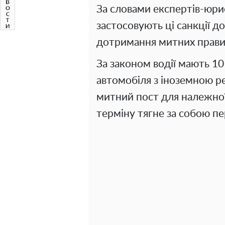
За словами експертів-юрис
застосовують ці санкції 
дотримання митних прави
За законом водії мають 10 
автомобіля з іноземною р
митний пост для належної
терміну тягне за собою п