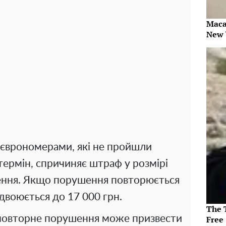
Maca
New 
 єврономерами, які не пройшли
ермін, спричиняє штраф у розмірі
ення. Якщо порушення повторюється
воюється до 17 000 грн.
The T
 повторне порушення може призвести
Free