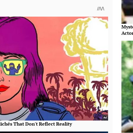
Myst
Acto