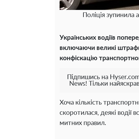
Поліція зупинила 
Українських водіїв попер
включаючи великі штрафи,
конфіскацію транспортног
Підпишись на Hyser.com
News! Тільки найяскрав
Хоча кількість транспорт
скоротилася, деякі водії
митних правил.