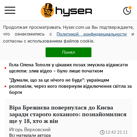
Продолжая просматривать Hyser.com.ua Вы подтверждаете,
Українська авіатранспортна асоціація звернулася до
что ознакомились с
и
Мінфіну із закликом уніфікувати оподаткування
Политикой конфиденциальности
согласны с использованием файлов cookie.
авіалізингу
Місяць без світла, лютий холод та комунальні платежі
Понял
на тисячі гривень: народ "ламають" у відключення
Гола Олена Тополя у цікавих позах змусила відвисати
щелепи: злив відео – було лише початком
"Думали, що за це нічого не буде": українцям
розповіли, через кого повернули відключення світла за
борги
Віра Брежнєва повернулася до Києва
заради старого коханого: познайомилися
ще у 18, хто ж він
Игорь Верховский
12:42 22.11
Всі матеріали автора