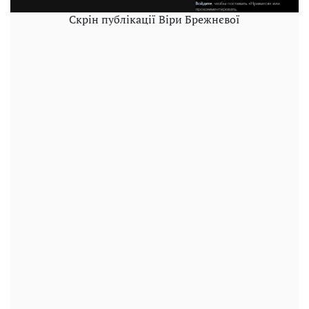
Скрін публікації Віри Брежнєвої