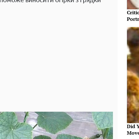
опоможе виносити огірки з грядки
Crit
Port
Did 
Move