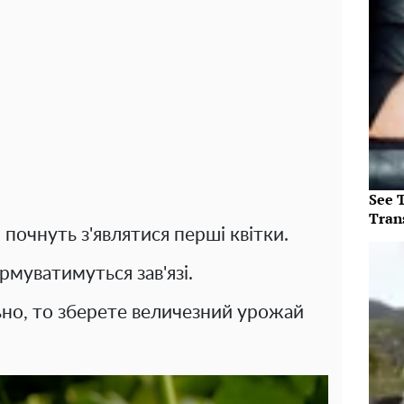
See T
Tran
 почнуть з'являтися перші квітки.
рмуватимуться зав'язі.
но, то зберете величезний урожай