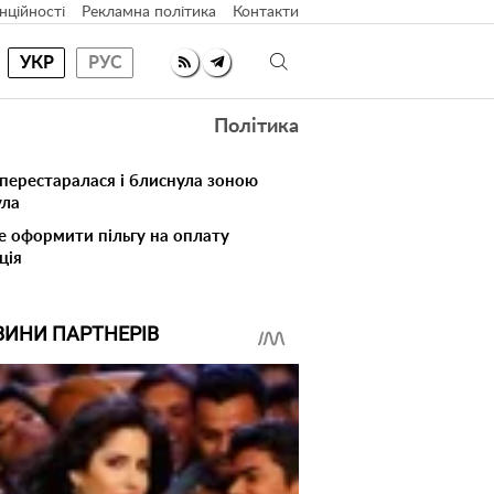
нційності
Рекламна політика
Контакти
УКР
РУС
Політика
 перестаралася і блиснула зоною
ула
е оформити пільгу на оплату
ція
ВИНИ ПАРТНЕРІВ