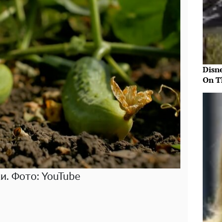
Disn
On T
и. Фото: YouTube