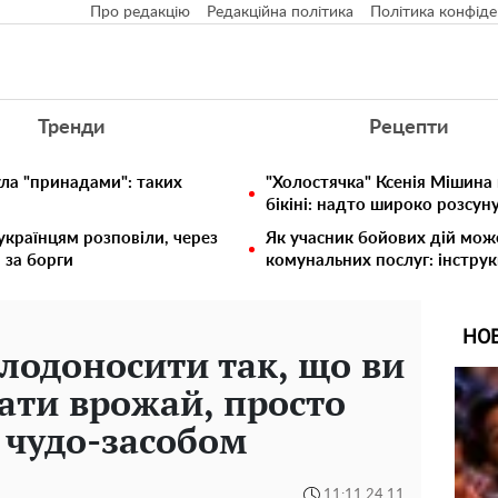
Про редакцію
Редакційна політика
Політика конфіде
Тренди
Рецепти
ула "принадами": таких
"Холостячка" Ксенія Мішина
бікіні: надто широко розсун
 українцям розповіли, через
Як учасник бойових дій мож
 за борги
комунальних послуг: інструк
НО
плодоносити так, що ви
ати врожай, просто
 чудо-засобом
11:11 24.11