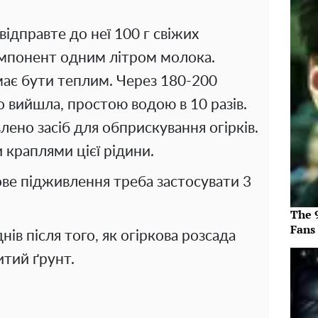
 відправте до неї 100 г свіжих
омпонент одним літром молока.
ає бути теплим. Через 180-200
 вийшла, простою водою в 10 разів.
лено засіб для обприскування огірків.
 краплями цієї рідини.
ве підживлення треба застосувати 3
The 
Fans
нів після того, як огіркова розсада
итий ґрунт.