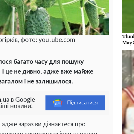
Thin
гірків, фото: youtube.com
May 
лося багато часу для пошуку
. І це не дивно, адже вже майже
загалом і не залишилося.
.ua в Google
Підписатися
іші новини!
 адже зараз ви дізнаєтеся про