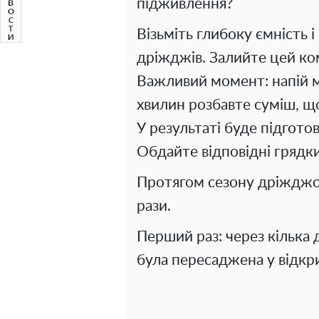
підживлення?
Візьміть глибоку ємність і
дріжджів. Залийте цей к
Важливий момент: напій м
хвилин розбавте суміш, що
У результаті буде підготов
Обдайте відповідні грядки
Протягом сезону дріжджо
рази.
Перший раз: через кілька д
була пересаджена у відкр