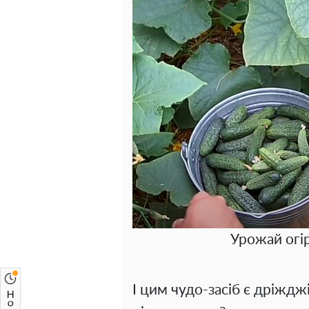
Урожай огір
І цим чудо-засіб є дріждж