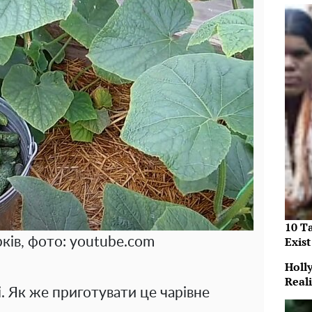
10 T
Exist
ків, фото: youtube.com
Holl
Reali
і. Як же приготувати це чарівне