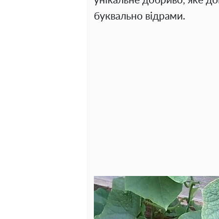
унікальне добриво, яке д
буквально відрами.