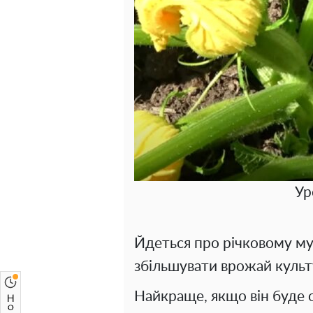
Ур
Йдеться про річковому мул
збільшувати врожай культу
Найкраще, якщо він буде 