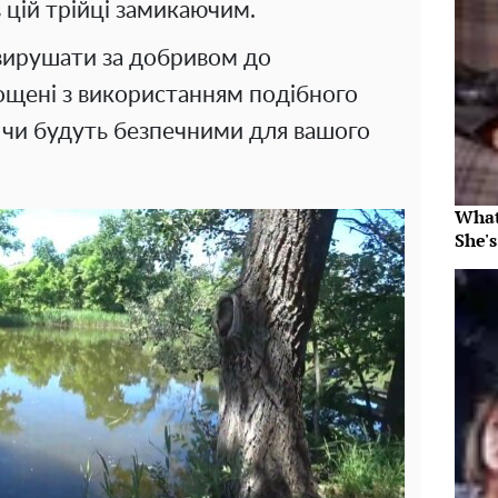
 в цій трійці замикаючим.
 вирушати за добривом до
ощені з використанням подібного
 чи будуть безпечними для вашого
What
She's