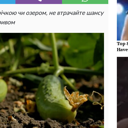
річкою чи озером, не втрачайте шансу
ривом
Top 
Have