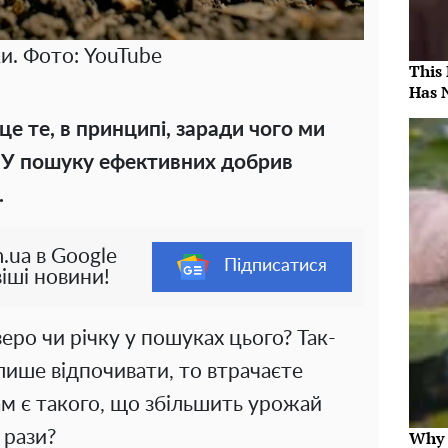
и. Фото: YouTube
This
Has 
е те, в принципі, заради чого ми
 У пошуку ефективних добрив
.
.ua в Google
Підписатися
іші новини!
зеро чи річку у пошуках цього? Так-
лише відпочивати, то втрачаєте
ам є такого, що збільшить урожай
 рази?
Why t