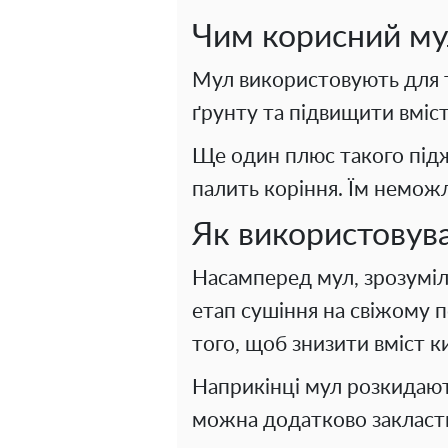
Чим корисний м
Мул використовують для т
ґрунту та підвищити вміст
Ще один плюс такого підж
палить коріння. Їм неможл
Як використовува
Насамперед мул, зрозуміло
етап сушіння на свіжому п
того, щоб знизити вміст к
Наприкінці мул розкидаю
можна додатково закласти