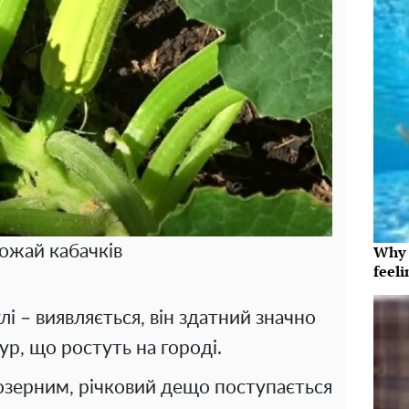
ожай кабачків
Why t
feeli
і – виявляється, він здатний значно
р, що ростуть на городі.
озерним, річковий дещо поступається