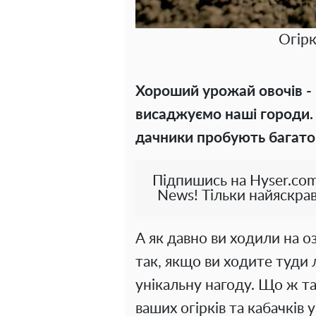
Огірк
Хороший урожай овочів - ц
висаджуємо наші городи.
дачники пробують багато
Підпишись на Hyser.com
News! Тільки найяскрав
А як давно ви ходили на о
так, якщо ви ходите туди 
унікальну нагоду. Що ж т
ваших огірків та кабачків у