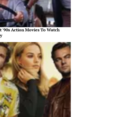
st '90s Action Movies To Watch
y