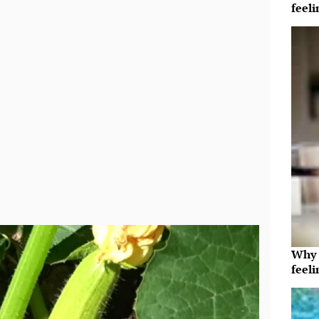
feeli
Why t
feeli