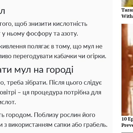
ул
Tara
With
ого, щоб знизити кислотність
 у ньому фосфору та азоту.
ивлення полягає в тому, що мул не
иво перегодувати кабачки чи огірки.
ти мул на городі
, треба зібрати. Після цього слідує
овітрі – ця процедура потрібна для
ислот.
ть городом. Поблизу рослин його
10 E
Prev
 з використанням сапки або грабель.