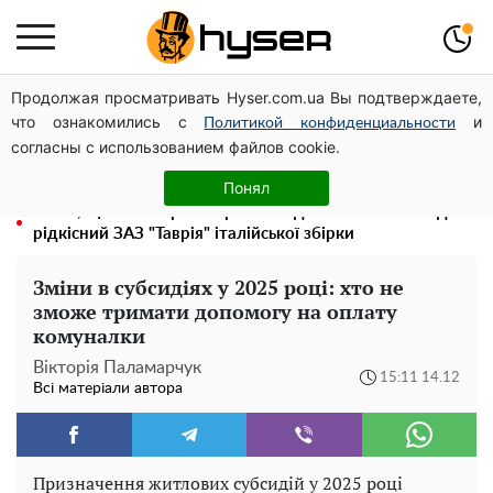
Продолжая просматривать Hyser.com.ua Вы подтверждаете,
Олена Тополя злив відео – це далеко не все: фронтмен
что ознакомились с
и
"Антитіла" Тарас Тополя став наступним
Политикой конфиденциальности
согласны с использованием файлов cookie.
Повністю гола Анна Трінчер блиснула "принадами":
таких розмірів ви ще не бачили
Понял
Жаль, що таке зараз не роблять для села: як виглядав
рідкісний ЗАЗ "Таврія" італійської збірки
Зміни в субсидіях у 2025 році: хто не
зможе тримати допомогу на оплату
комуналки
Вікторія Паламарчук
15:11 14.12
Всі матеріали автора
Призначення житлових субсидій у 2025 році