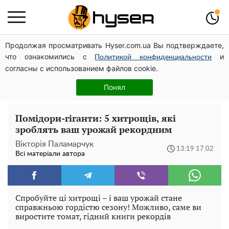
Продолжая просматривать Hyser.com.ua Вы подтверждаете,
Дрони із націнкою: Олександр Конотопський вивів
что ознакомились с
и
мільйони оборонного бюджету через фіктивну фірму в
Политикой конфиденциальности
согласны с использованием файлов cookie.
Естонії
Повністю гола Анна Трінчер блиснула "принадами":
Понял
таких розмірів ви ще не бачили
Помідори-гіганти: 5 хитрощів, які
зроблять ваш урожай рекордним
Вікторія Паламарчук
13:19 17.02
Всі матеріали автора
Спробуйте ці хитрощі – і ваш урожай стане
справжньою гордістю сезону! Можливо, саме ви
виростите томат, гідний книги рекордів