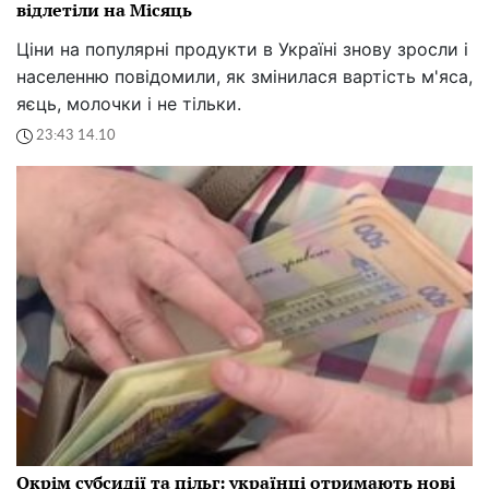
відлетіли на Місяць
Ціни на популярні продукти в Україні знову зросли і
населенню повідомили, як змінилася вартість м'яса,
яєць, молочки і не тільки.
23:43 14.10
Окрім субсидії та пільг: українці отримають нові