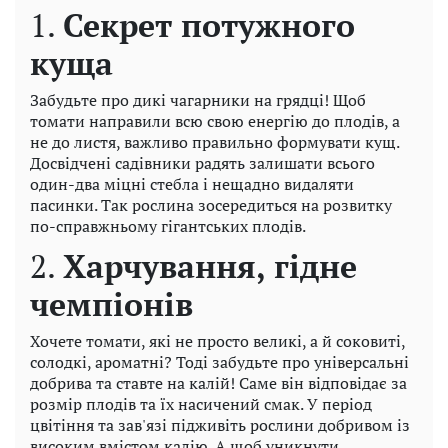
1.
Секрет потужного
куща
Забудьте про дикі чагарники на грядці! Щоб
томати направили всю свою енергію до плодів, а
не до листя, важливо правильно формувати кущ.
Досвідчені садівники радять залишати всього
один-два міцні стебла і нещадно видаляти
пасинки. Так рослина зосередиться на розвитку
по-справжньому гігантських плодів.
2.
Харчування, гідне
чемпіонів
Хочете томати, які не просто великі, а й соковиті,
солодкі, ароматні? Тоді забудьте про універсальні
добрива та ставте на калій! Саме він відповідає за
розмір плодів та їх насичений смак. У період
цвітіння та зав'язі підживіть рослини добривом із
високим вмістом калію. А щоб уникнути