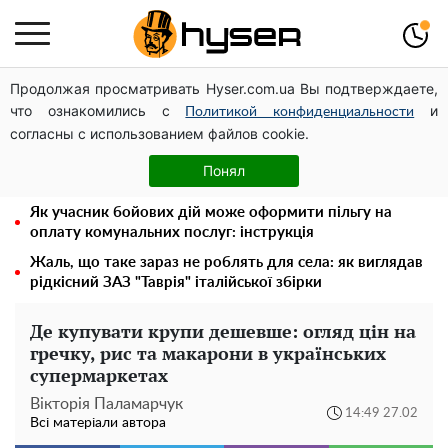
Продолжая просматривать Hyser.com.ua Вы подтверждаете,
Українська авіатранспортна асоціація звернулася до
что ознакомились с
и
Мінфіну із закликом уніфікувати оподаткування
Политикой конфиденциальности
согласны с использованием файлов cookie.
авіалізингу
Повністю гола Анна Трінчер блиснула "принадами":
Понял
таких розмірів ви ще не бачили
Як учасник бойових дій може оформити пільгу на
оплату комунальних послуг: інструкція
Жаль, що таке зараз не роблять для села: як виглядав
рідкісний ЗАЗ "Таврія" італійської збірки
Де купувати крупи дешевше: огляд цін на
гречку, рис та макарони в українських
супермаркетах
Вікторія Паламарчук
14:49 27.02
Всі матеріали автора