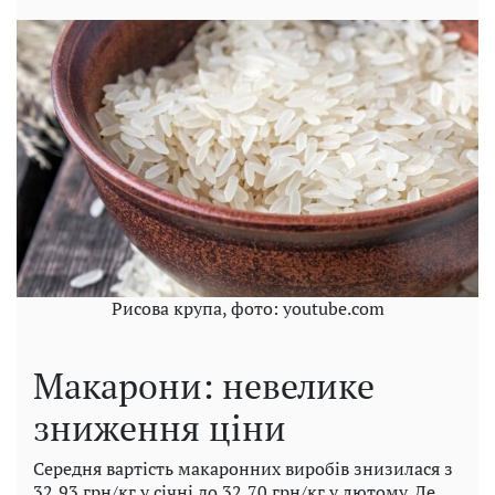
Рисова крупа, фото: youtube.com
Макарони: невелике
зниження ціни
Середня вартість макаронних виробів знизилася з
32,93 грн/кг у січні до 32,70 грн/кг у лютому. Де