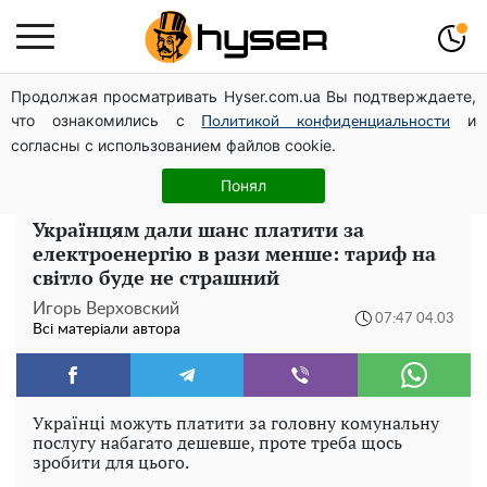
Продолжая просматривать Hyser.com.ua Вы подтверждаете,
Посол ОБСЄ вдруге відвідав місце російського удару
что ознакомились с
и
по житловому будинку на Подолі
Политикой конфиденциальности
согласны с использованием файлов cookie.
Олена Тополя злив відео – це далеко не все: фронтмен
"Антитіла" Тарас Тополя став наступним
Понял
Українцям дали шанс платити за
електроенергію в рази менше: тариф на
світло буде не страшний
Игорь Верховский
07:47 04.03
Всі матеріали автора
Українці можуть платити за головну комунальну
послугу набагато дешевше, проте треба щось
зробити для цього.