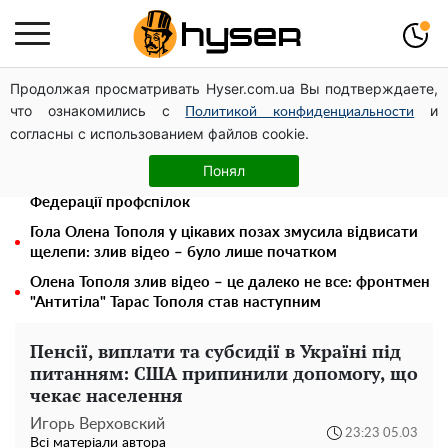
Продолжая просматривать Hyser.com.ua Вы подтверждаете,
Дрони із націнкою: Олександр Конотопський вивів
что ознакомились с
и
мільйони оборонного бюджету через фіктивну фірму в
Политикой конфиденциальности
согласны с использованием файлов cookie.
Естонії
Павло Прудніков та його дивовижна кар'єра від актора
Понял
у російському театрі до номінанта у керівники
Федерації профспілок
Гола Олена Тополя у цікавих позах змусила відвисати
щелепи: злив відео – було лише початком
Олена Тополя злив відео – це далеко не все: фронтмен
"Антитіла" Тарас Тополя став наступним
Пенсії, виплати та субсидії в Україні під
питанням: США припинили допомогу, що
чекає населення
Игорь Верховский
23:23 05.03
Всі матеріали автора