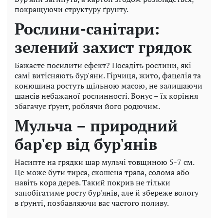
покращуючи структуру ґрунту.
Рослини-санітари:
зелений захист грядок
Бажаєте посилити ефект? Посадіть рослини, які
самі витісняють бур'яни. Гірчиця, жито, фацелія та
конюшина ростуть щільною масою, не залишаючи
шансів небажаної рослинності. Бонус – їх коріння
збагачує ґрунт, роблячи його родючим.
Мульча – природний
бар'єр від бур'янів
Насипте на грядки шар мульчі товщиною 5-7 см.
Це може бути тирса, скошена трава, солома або
навіть кора дерев. Такий покрив не тільки
запобігатиме росту бур'янів, але й збереже вологу
в ґрунті, позбавляючи вас частого поливу.