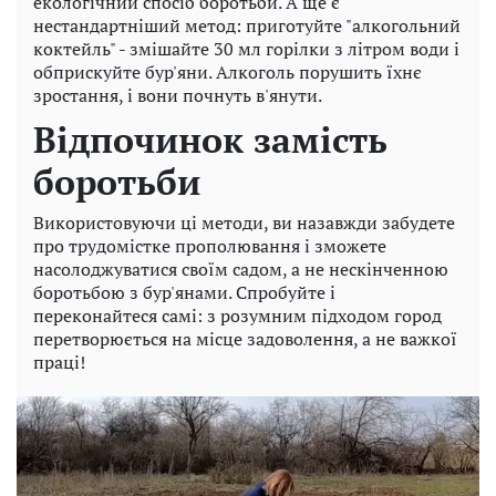
екологічний спосіб боротьби. А ще є
нестандартніший метод: приготуйте "алкогольний
коктейль" - змішайте 30 мл горілки з літром води і
обприскуйте бур'яни. Алкоголь порушить їхнє
зростання, і вони почнуть в'янути.
Відпочинок замість
боротьби
Використовуючи ці методи, ви назавжди забудете
про трудомістке прополювання і зможете
насолоджуватися своїм садом, а не нескінченною
боротьбою з бур'янами. Спробуйте і
переконайтеся самі: з розумним підходом город
перетворюється на місце задоволення, а не важкої
праці!