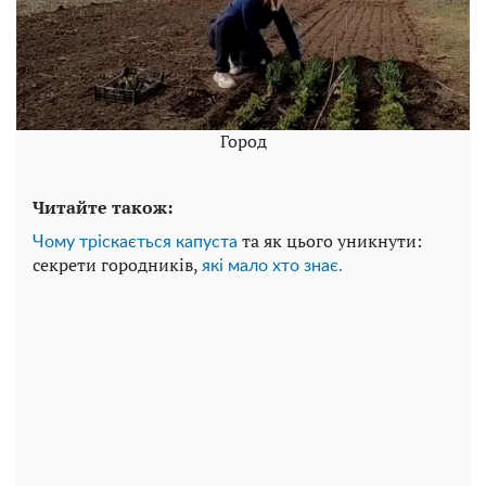
Город
Читайте також:
та як цього уникнути:
Чому тріскається капуста
секрети городників,
які мало хто знає.