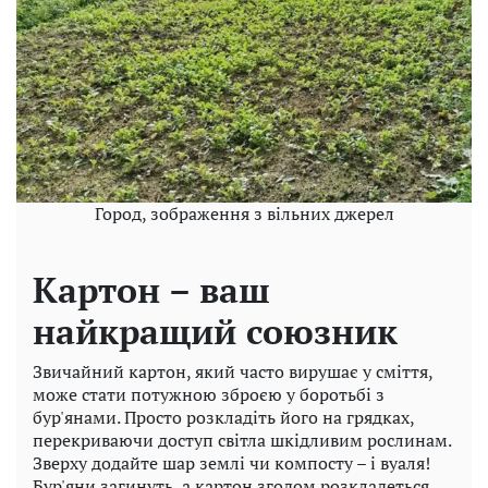
Город, зображення з вільних джерел
Картон – ваш
найкращий союзник
Звичайний картон, який часто вирушає у сміття,
може стати потужною зброєю у боротьбі з
бур'янами. Просто розкладіть його на грядках,
перекриваючи доступ світла шкідливим рослинам.
Зверху додайте шар землі чи компосту – і вуаля!
Бур'яни загинуть, а картон згодом розкладеться,