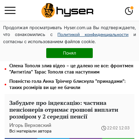
Продолжая просматривать Hyser.com.ua Вы подтверждаете,
У Києві військовослужбовці можуть безоплатно
что ознакомились с
и
зберегти репродуктивні клітини: Тетяна Мостепан
Политикой конфиденциальности
согласны с использованием файлов cookie.
відвідала міський центр
Місяць без світла, лютий холод та комунальні платежі
Понял
на тисячі гривень: народ "ламають" у відключення
Олена Тополя злив відео – це далеко не все: фронтмен
"Антитіла" Тарас Тополя став наступним
Повністю гола Анна Трінчер блиснула "принадами":
таких розмірів ви ще не бачили
Забудьте про індексацію: частина
пенсіонерів отримає грошові виплати
розміром у 2 середні пенсії
Игорь Верховский
22:02 12.03
Всі матеріали автора