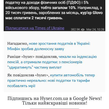
Нагадаємо,
нове зростання податків в Україні:
Мінфін зробив доленосну заяву
Раніше «hyser» повідомляв,
чекали на індексацію
пенсій, а отримали податки: з пенсіонерів
"здиратимуть" частину виплат
Як повідомляв «hyser»,
купити автомобіль тепер
практично нереально: нові податки та тарифи
позбавлять мрії
Підпишись на Hyser.com.ua в Google News!
Тільки найяскравіші новини!