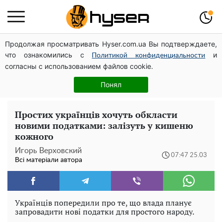
Продолжая просматривать Hyser.com.ua Вы подтверждаете,
Дрони із націнкою: Олександр Конотопський вивів
что ознакомились с
и
мільйони оборонного бюджету через фіктивну фірму в
Политикой конфиденциальности
согласны с использованием файлов cookie.
Естонії
Гола Олена Тополя у цікавих позах змусила відвисати
Понял
щелепи: злив відео – було лише початком
Простих українців хочуть обкласти
новими податками: залізуть у кишеню
кожного
Игорь Верховский
07:47 25.03
Всі матеріали автора
Українців попередили про те, що влада планує
запровадити нові податки для простого народу.