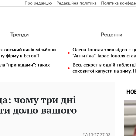
Про редакцію
Редакційна політика
Політика конфіде
Тренди
Рецепти
отопський вивів мільйони
Олена Тополя злив відео – ц
у фірму в Естонії
"Антитіла" Тарас Тополя ста
ула "принадами": таких
Весь секрет в одній таблетці
соковитої капусти на зиму. 
НО
а: чому три дні
ти долю вашого
13:27 27.03