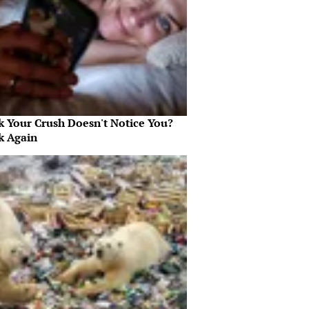
k Your Crush Doesn't Notice You?
k Again