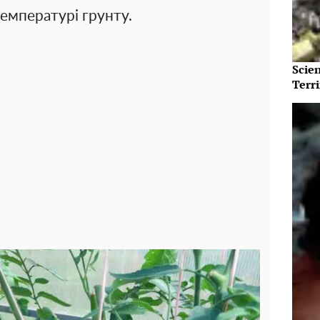
температурі грунту.
Scie
Terri