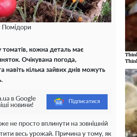
Помідори
 томатів, кожна деталь має
Thin
иняток. Очікувана погода,
Thin
а навіть кілька зайвих днів можуть
.
.ua в Google
Підписатися
іші новини!
оже не просто вплинути на зовнішній
стити весь урожай. Причина у тому, як