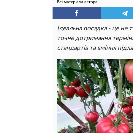
Всі матеріали автора
Ідеальна посадка - це не т
точне дотримання терміні
стандартів та вміння підл