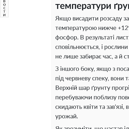
температури ґру
Якщо висадити розсаду за
температурою нижче +12°
фосфор. В результаті лист
сповільнюється, і рослини
не лише забирає час, а й 
З іншого боку, якщо з пос
під червневу спеку, вони 
Верхній шар ґрунту прогрів
перебуваючи поблизу пове
скидають квіти та зав'язі
урожай.
Як зрозуміти, що настав 