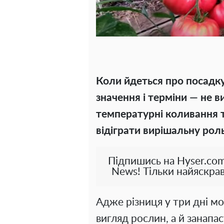
Коли йдеться про посадку
значення і терміни — не в
температурні коливання т
відіграти вирішальну роль
Підпишись на Hyser.com
News! Тільки найяскрав
Адже різниця у три дні м
вигляд рослин, а й занапа