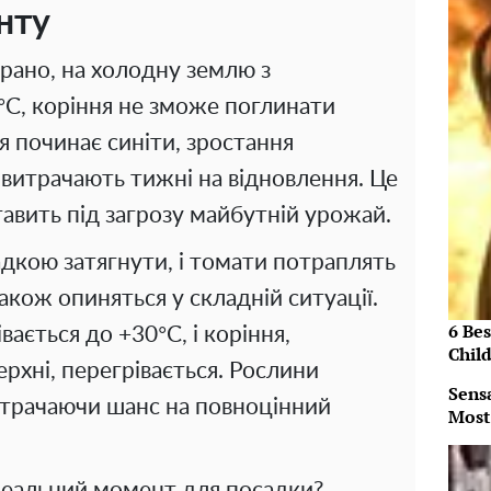
нту
рано, на холодну землю з
C, коріння не зможе поглинати
я починає синіти, зростання
 витрачають тижні на відновлення. Це
ставить під загрозу майбутній урожай.
адкою затягнути, і томати потраплять
також опиняться у складній ситуації.
6 Be
ається до +30°C, і коріння,
Chil
рхні, перегрівається. Рослини
Sens
, втрачаючи шанс на повноцінний
Most
ідеальний момент для посадки?