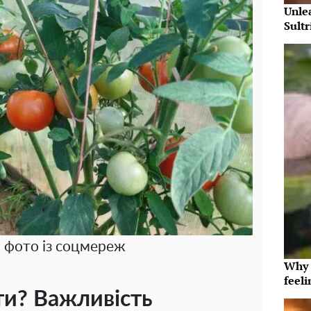
Unle
Sultr
, фото із соцмереж
Why t
feeli
и? Важливість