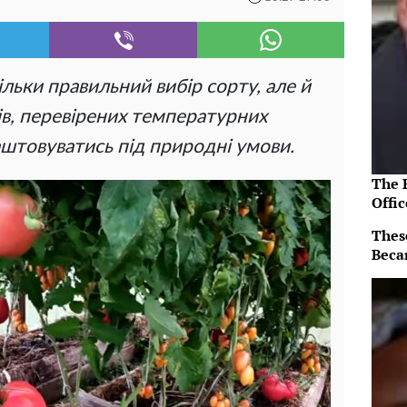
ільки правильний вибір сорту, але й
в, перевірених температурних
аштовуватись під природні умови.
The R
Offic
Thes
Beca