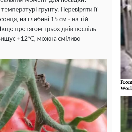
 температурі грунту. Перевіряти її
сонця, на глибині 15 см - на тій
 Якщо протягом трьох днів поспіль
вищує +12°C, можна сміливо
From
Worl