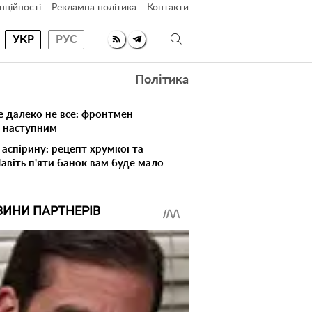
нційності
Рекламна політика
Контакти
УКР
РУС
Політика
е далеко не все: фронтмен
в наступним
 аспірину: рецепт хрумкої та
Навіть п'яти банок вам буде мало
ВИНИ ПАРТНЕРІВ