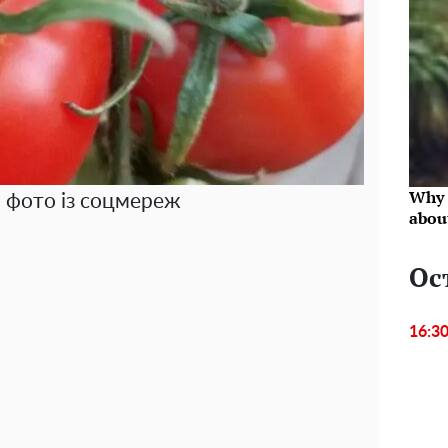
Why 
, фото із соцмереж
abou
Ос
16:3