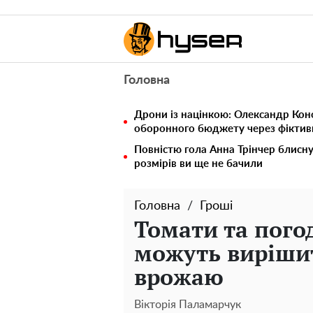
Головна
Дрони із націнкою: Олександр Кон
оборонного бюджету через фіктивн
Повністю гола Анна Трінчер блисн
розмірів ви ще не бачили
Головна
Гроші
Томати та погод
можуть виріши
врожаю
Вікторія Паламарчук