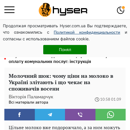
Продолжая просматривать Hyser.com.ua Вы подтверждаете,
Гола Олена Тополя у цікавих позах змусила відвисати
что ознакомились с
и
щелепи: злив відео – було лише початком
Политикой конфиденциальности
согласны с использованием файлов cookie.
Повністю гола Анна Трінчер блиснула "принадами":
таких розмірів ви ще не бачили
Понял
Як учасник бойових дій може оформити пільгу на
оплату комунальних послуг: інструкція
Молочний шок: чому ціни на молоко в
Україні злітають і що чекає на
споживачів восени
Вікторія Паламарчук
10:58 01.09
Всі матеріали автора
Цільне молоко вже подорожчало, а за ним можуть