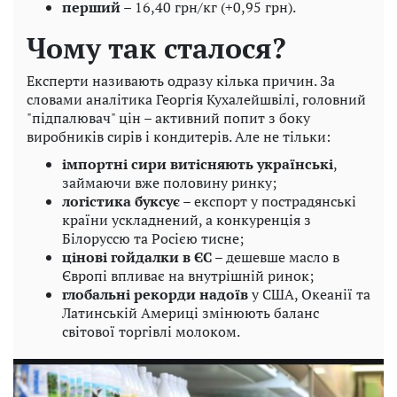
перший
– 16,40 грн/кг (+0,95 грн).
Чому так сталося?
Експерти називають одразу кілька причин. За
словами аналітика Георгія Кухалейшвілі, головний
"підпалювач" цін – активний попит з боку
виробників сирів і кондитерів. Але не тільки:
імпортні сири витісняють українські
,
займаючи вже половину ринку;
логістика буксує
– експорт у пострадянські
країни ускладнений, а конкуренція з
Білоруссю та Росією тисне;
цінові гойдалки в ЄС
– дешевше масло в
Європі впливає на внутрішній ринок;
глобальні рекорди надоїв
у США, Океанії та
Латинській Америці змінюють баланс
світової торгівлі молоком.