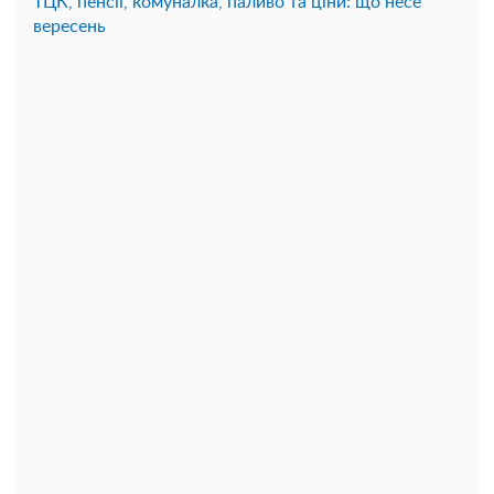
ТЦК, пенсії, комуналка, паливо та ціни: що несе
вересень