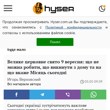
Продолжая просматривать Hyser.com.ua Вы подтверждаете,
Дрони із націнкою: Олександр Конотопський вивів
что ознакомились с
и
мільйони оборонного бюджету через фіктивну фірму в
Политикой конфиденциальности
согласны с использованием файлов cookie.
Естонії
Весь секрет в одній таблетці аспірину: рецепт хрумкої
Понял
та соковитої капусти на зиму. Навіть п'яти банок вам
буде мало
Велике церковне свято 9 вересня: що не
можна робити, що викинути з дому та на
що вкаже Місяць сьогодні
Игорь Верховский
05:05 09.09
Всі матеріали автора
Сьогодні українці зустрічатимуть важливе
церковне свято і цього дня важливо позбутися