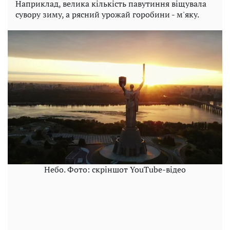
Наприклад, велика кількість павутиння віщувала
сувору зиму, а рясний урожай горобини - м'яку.
Небо. Фото: скріншот YouTube-відео