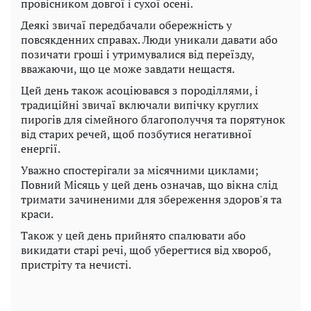
провісником довгої і сухої осені.
Деякі звичаї передбачали обережність у
повсякденних справах. Люди уникали давати або
позичати гроші і утримувалися від переїзду,
вважаючи, що це може завдати нещастя.
Цей день також асоціювався з породіллями, і
традиційні звичаї включали випічку круглих
пирогів для сімейного благополуччя та порятунок
від старих речей, щоб позбутися негативної
енергії.
Уважно спостерігали за місячними циклами;
Повний Місяць у цей день означав, що вікна слід
тримати зачиненими для збереження здоров'я та
краси.
Також у цей день прийнято спалювати або
викидати старі речі, щоб уберегтися від хвороб,
пристріту та нечисті.