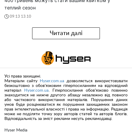
400 гривень можуть стати вашим квитком у
теплий сезон
09:13 13.10
Читати далі
Усі права захищені.
Матеріали сайту
Hyser.com.ua
дозволяється використовувати
безкоштовно з обов'язковим гіперпосиланням на відповідний
матеріал
Hyser.com.ua
. Гіперпосилання обов'язково повинно
знаходитися не нижче другого абзацу незалежно від повного
або часткового використання матеріалів. Порушення даних
умов буде розцінюватися як порушення захищаемих законом
прав інтелектуальної власності і права на інформацію. Редакція
може не поділяти точку зору авторів статей та авторів блогів.
Відповідальність за зміст реклами несуть рекламодавці.
Hyser Media