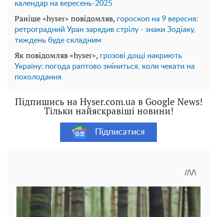
календар на вересень-2025
Раніше «hyser» повідомляв,
гороскоп на 9 вересня:
ретроградний Уран зарядив стрілу - знаки Зодіаку,
тиждень буде складним
Як повідомляв «hyser»,
грозові дощі накриють
Україну: погода раптово зміниться, коли чекати на
похолодання
Підпишись на Hyser.com.ua в Google News!
Тільки найяскравіші новини!
Підписатися