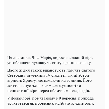
Ця дівчинка, Діва Марія, виросла відданій вірі,
уособлюючи духовну чистоту з раннього віку.
Цього ж дня також вшановують пам'ять святого
Северіана, мученика IV століття, який зберіг
вірність Христу, незважаючи на гоніння. Його
життя шанується як символ мужності та
непохитної віри перед обличчям негараздів.
У фольклорі, пов'язаному з 9 вересня, природа
трактується як провісник майбутніх часів року.