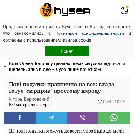
Продолжая просматривать Hyser.com.ua Вы подтверждаете,
Чи може Поштова площа стати головною точкою
что ознакомились с
и
входу до історичного Києва
Политикой конфиденциальности
согласны с использованием файлов cookie.
Павло Прудніков та його дивовижна кар'єра від актора
у російському театрі до номінанта у керівники
Понял
Федерації профспілок
Гола Олена Тополя у цікавих позах змусила відвисати
щелепи: злив відео – було лише початком
Нові податки практично на все: влада
готує "сюрприз" простому народу
Игорь Верховский
09:42 10.09
Всі матеріали автора
Ці нові податки можуть довести українців до межі