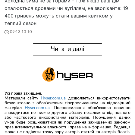
Холодна зима не за горами - тож якщо ваш дім
опалюється дровами чи вугіллям, не зволікайте: 19
400 гривень можуть стати вашим квитком у
теплий сезон
09:13 13.10
Читати далі
Усі права захищені.
Матеріали сайту
Hyser.com.ua
дозволяється використовувати
безкоштовно з обов'язковим гіперпосиланням на відповідний
матеріал
Hyser.com.ua
. Гіперпосилання обов'язково повинно
знаходитися не нижче другого абзацу незалежно від повного
або часткового використання матеріалів. Порушення даних
умов буде розцінюватися як порушення захищаемих законом
прав інтелектуальної власності і права на інформацію. Редакція
може не поділяти точку зору авторів статей та авторів блогів.