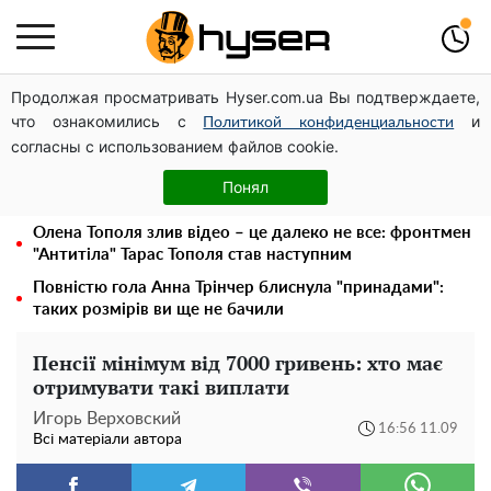
Продолжая просматривать Hyser.com.ua Вы подтверждаете,
Дрони із націнкою: Олександр Конотопський вивів
что ознакомились с
и
мільйони оборонного бюджету через фіктивну фірму в
Политикой конфиденциальности
согласны с использованием файлов cookie.
Естонії
Гола Олена Тополя у цікавих позах змусила відвисати
Понял
щелепи: злив відео – було лише початком
Олена Тополя злив відео – це далеко не все: фронтмен
"Антитіла" Тарас Тополя став наступним
Повністю гола Анна Трінчер блиснула "принадами":
таких розмірів ви ще не бачили
Пенсії мінімум від 7000 гривень: хто має
отримувати такі виплати
Игорь Верховский
16:56 11.09
Всі матеріали автора