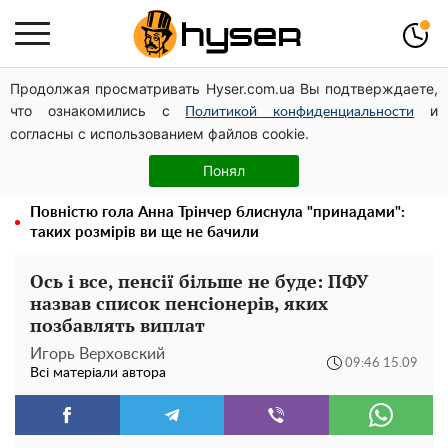
Продолжая просматривать Hyser.com.ua Вы подтверждаете,
Українська авіатранспортна асоціація звернулася до
что ознакомились с
и
Мінфіну із закликом уніфікувати оподаткування
Политикой конфиденциальности
согласны с использованием файлов cookie.
авіалізингу
Гола Олена Тополя у цікавих позах змусила відвисати
Понял
щелепи: злив відео – було лише початком
Повністю гола Анна Трінчер блиснула "принадами":
таких розмірів ви ще не бачили
Ось і все, пенсії більше не буде: ПФУ
назвав список пенсіонерів, яких
позбавлять виплат
Игорь Верховский
09:46 15.09
Всі матеріали автора