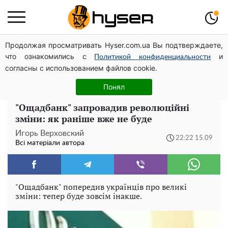
Продолжая просматривать Hyser.com.ua Вы подтверждаете,
Банку захочеться відкрити вже завтра: рецепт швидкої
что ознакомились с
и
квашеної капусти у найсмачнішому маринаді
Политикой конфиденциальности
согласны с использованием файлов cookie.
Як учасник бойових дій може оформити пільгу на
оплату комунальних послуг: інструкція
Понял
"Ощадбанк" запровадив революційні
зміни: як раніше вже не буде
Игорь Верховский
22:22 15.09
Всі матеріали автора
"Ощадбанк" попередив українців про великі
зміни: тепер буде зовсім інакше.