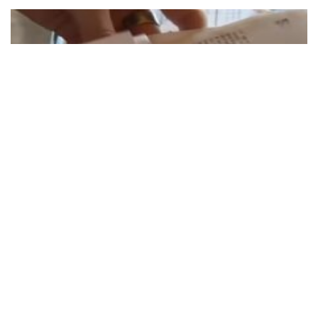
Борги за комуналку позбавлять всього: українців
почнуть позбавляти майна
Борги за комунальні послуги стануть справжнім
кошмаром, і в українців почнуть вилучати майно.
19:39 13.10