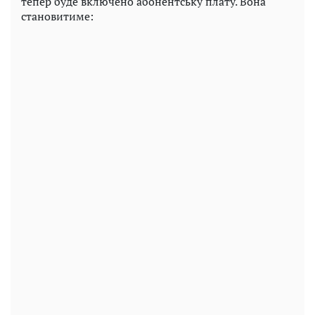
тепер буде включено абонентську плату. Вона
становитиме: