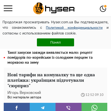
Продолжая просматривать Hyser.com.ua Вы подтверждаете,
Українська авіатранспортна асоціація звернулася до
что ознакомились с
и
Мінфіну із закликом уніфікувати оподаткування
Политикой конфиденциальности
согласны с использованием файлов cookie.
авіалізингу
Повністю гола Анна Трінчер блиснула "принадами":
Понял
таких розмірів ви ще не бачили
Такої закуски завжди виявляється мало: рецепт
помідорів по-корейськи із солодким перцем та
морквою на зиму
Нові тарифи на комуналку та ще одна
платіжка: українцям підготували
"сюрприз"
Игорь Верховский
12:52 09.10
Всі матеріали автора