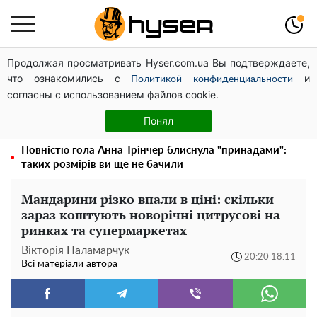
Продолжая просматривать Hyser.com.ua Вы подтверждаете,
Дрони із націнкою: Олександр Конотопський вивів
что ознакомились с
и
мільйони оборонного бюджету через фіктивну фірму в
Политикой конфиденциальности
согласны с использованием файлов cookie.
Естонії
Гола Олена Тополя у цікавих позах змусила відвисати
Понял
щелепи: злив відео – було лише початком
Повністю гола Анна Трінчер блиснула "принадами":
таких розмірів ви ще не бачили
Мандарини різко впали в ціні: скільки
зараз коштують новорічні цитрусові на
ринках та супермаркетах
Вікторія Паламарчук
20:20 18.11
Всі матеріали автора