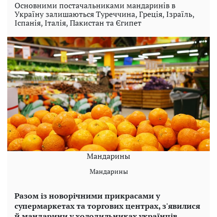
Основними постачальниками мандаринів в
Україну залишаються Туреччина, Греція, Ізраїль,
Іспанія, Італія, Пакистан та Єгипет
Мандарины
Мандарины
Разом із новорічними прикрасами у
супермаркетах та торгових центрах, з'явилися
й мандарини у холодильниках українців.