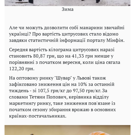
Зима
Але чи можуть дозволити собі манарини звичайні
українці? Про вартість цитрусових стало відомо
завдяки статистичній інформації порталу Мінфін.
Середня вартість кілограма цитрусових наразі
становить 80,87 грн, що на 41,33 грн менше у
порівнянні з початком вересня, коли ціна сягала
122,20 грн.
На оптовому ринку "Шувар" у Львові також
зафіксовано зниження цін на 10% за останній
тиждень - зі 107,5 грн/кг до 97,50 грн/кг. За
словами Тетяни Попович, керівника відділу
маркетингу ринку, таке зниження пов'язане із
початком сезону збирання врожаю в основних
країнах-постачальниках.