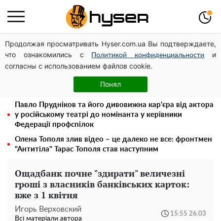
Продолжая просматривать Hyser.com.ua Вы подтверждаете,
Чи може Поштова площа стати головною точкою
что ознакомились с
и
входу до історичного Києва
Политикой конфиденциальности
согласны с использованием файлов cookie.
Дрони із націнкою: Олександр Конотопський вивів
мільйони оборонного бюджету через фіктивну фірму в
Понял
Естонії
Павло Прудніков та його дивовижна кар'єра від актора
у російському театрі до номінанта у керівники
Федерації профспілок
Олена Тополя злив відео – це далеко не все: фронтмен
"Антитіла" Тарас Тополя став наступним
Ощадбанк почне "здирати" величезні
гроші з власників банківських карток:
вже з 1 квітня
Игорь Верховский
15:55 26.03
Всі матеріали автора